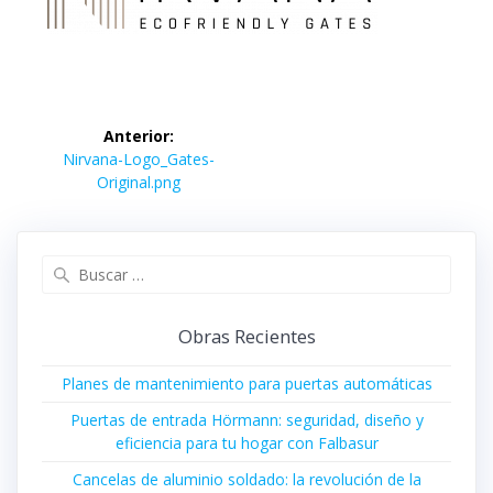
Navegación
Anterior:
de
Entrada
Nirvana-Logo_Gates-
anterior:
Original.png
entradas
Buscar:
Obras Recientes
Planes de mantenimiento para puertas automáticas
Puertas de entrada Hörmann: seguridad, diseño y
eficiencia para tu hogar con Falbasur
Cancelas de aluminio soldado: la revolución de la