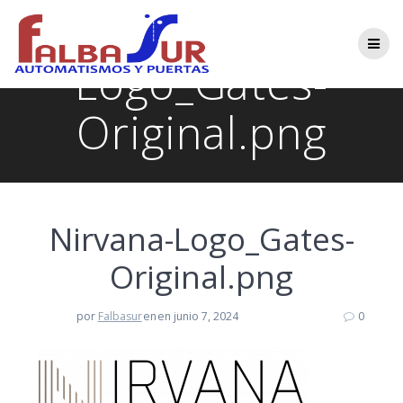
Saltar
Nirvana-
al
contenido
Logo_Gates-
Original.png
Nirvana-Logo_Gates-
Original.png
por
Falbasur
en
en junio 7, 2024
0