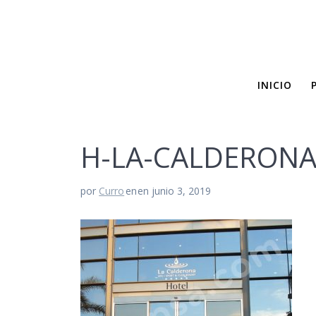
Saltar
H-LA-C
al
contenido
INICIO
H-LA-CALDERONA
por
Curro
en
en junio 3, 2019