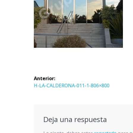
Navegación
Anterior:
de
Entrada
H-LA-CALDERONA-011-1-806×800
anterior:
entradas
Deja una respuesta