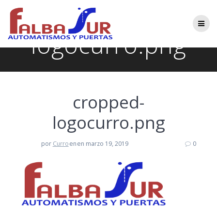
Saltar
cropped-
al
contenido
logocurro.png
cropped-
logocurro.png
por
Curro
en
en marzo 19, 2019
0