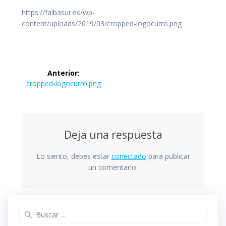
https://falbasur.es/wp-
content/uploads/2019/03/cropped-logocurro.png
Navegación
Anterior:
de
Entrada
cropped-logocurro.png
anterior:
entradas
Deja una respuesta
Lo siento, debes estar
conectado
para publicar
un comentario.
Buscar: