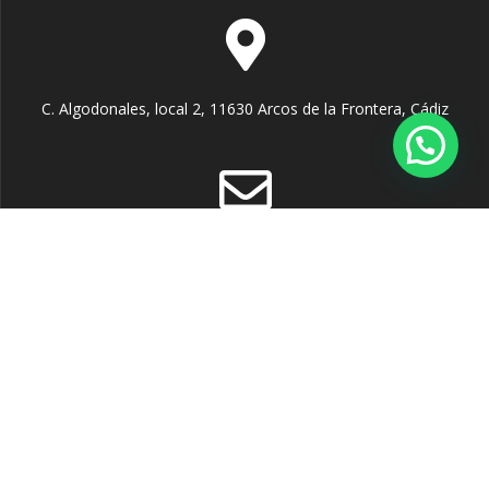
C. Algodonales, local 2, 11630 Arcos de la Frontera, Cádiz
info@falbasur.es
956 704 817
695 51 01 51