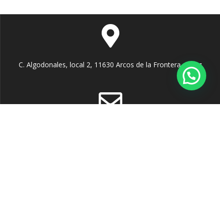
C. Algodonales, local 2, 11630 Arcos de la Frontera, Cádiz
info@falbasur.es
956 704 817
695 51 01 51